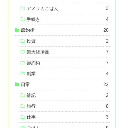
アメリカごはん
3
手続き
4
節約術
20
投資
2
楽天経済圏
7
節約術
7
副業
4
日常
22
雑記
2
旅行
8
仕事
3
ごはん
9