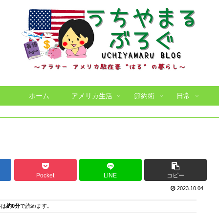
ホーム
アメリカ生活
節約術
日常
Pocket
LINE
コピー
2023.10.04
事は
約0分
で読めます。