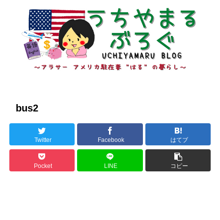
bus2
Twitter
Facebook
はてブ
Pocket
LINE
コピー