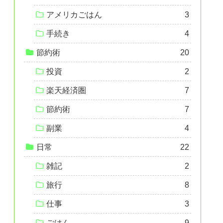
アメリカごはん
3
手続き
4
節約術
20
投資
2
楽天経済圏
7
節約術
7
副業
4
日常
22
雑記
2
旅行
8
仕事
3
ごはん
9