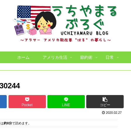
ホーム
アメリカ生活
節約術
日常
30244
Pocket
LINE
コピー
2020.02.27
事は
約0分
で読めます。