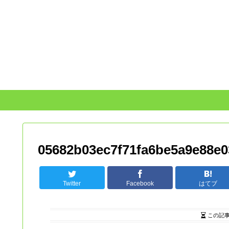
05682b03ec7f71fa6be5a9e88e0
Twitter
Facebook
はてブ
この記