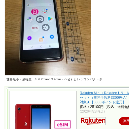
世界最小・最軽量（106.2mm×53.4mm・79ｇ）というコンパクトさ
Rakuten Mini＋Rakuten UN-
セット（事務手数料3300円込）
対象★【5000ポイント還元】
価格：25100円（税込、送料無
(2020/4/28時点)
楽