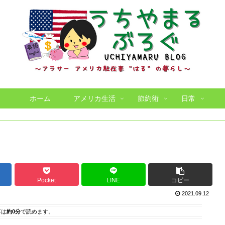
ホーム
アメリカ生活
節約術
日常
Pocket
LINE
コピー
2021.09.12
事は
約0分
で読めます。