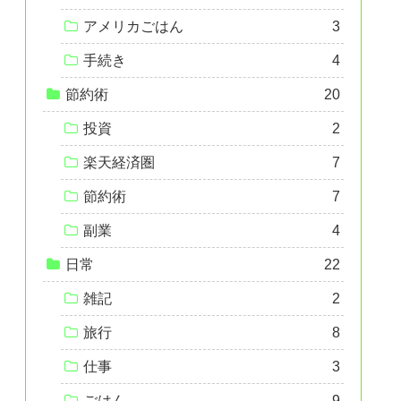
アメリカごはん
3
手続き
4
節約術
20
投資
2
楽天経済圏
7
節約術
7
副業
4
日常
22
雑記
2
旅行
8
仕事
3
ごはん
9