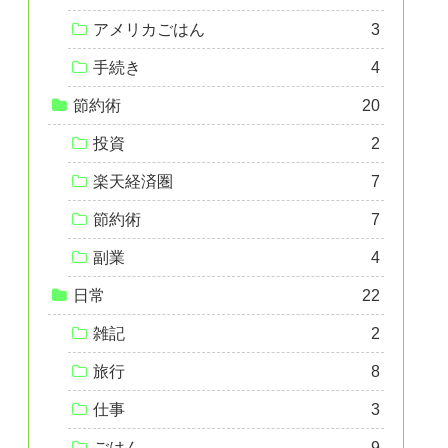
アメリカごはん
3
手続き
4
節約術
20
投資
2
楽天経済圏
7
節約術
7
副業
4
日常
22
雑記
2
旅行
8
仕事
3
ごはん
9