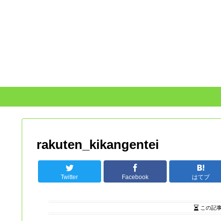
rakuten_kikangentei
Twitter
Facebook
はてブ
この記