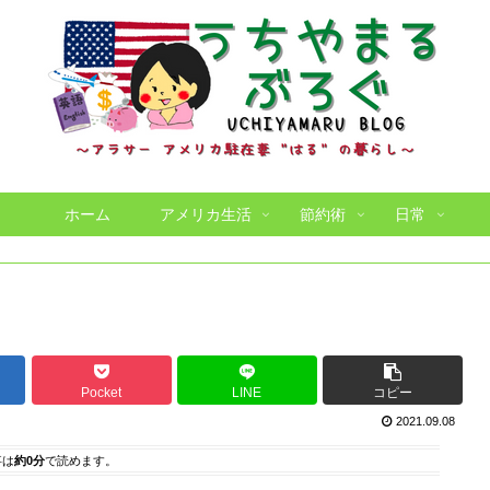
ホーム
アメリカ生活
節約術
日常
Pocket
LINE
コピー
2021.09.08
事は
約0分
で読めます。