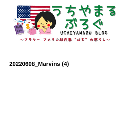
20220608_Marvins (4)