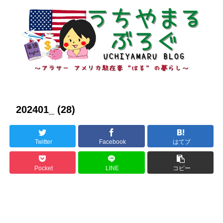
202401_ (28)
Twitter
Facebook
はてブ
Pocket
LINE
コピー