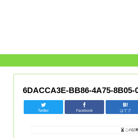
6DACCA3E-BB86-4A75-8B05-
Twitter
Facebook
はてブ
この記