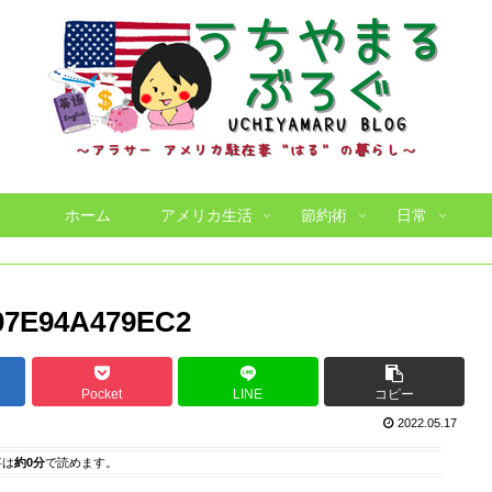
ホーム
アメリカ生活
節約術
日常
07E94A479EC2
Pocket
LINE
コピー
2022.05.17
事は
約0分
で読めます。