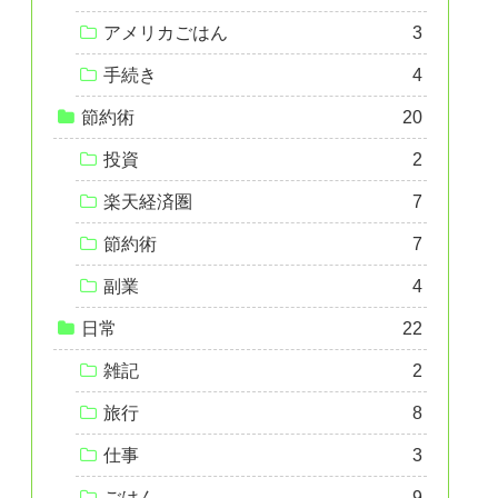
アメリカごはん
3
手続き
4
節約術
20
投資
2
楽天経済圏
7
節約術
7
副業
4
日常
22
雑記
2
旅行
8
仕事
3
ごはん
9