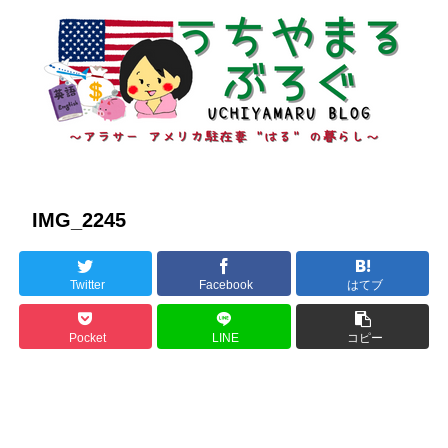
IMG_2245
Twitter
Facebook
はてブ
Pocket
LINE
コピー