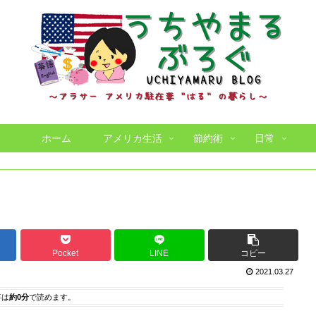
ホーム
アメリカ生活
節約術
日常
Pocket
LINE
コピー
2021.03.27
事は
約0分
で読めます。