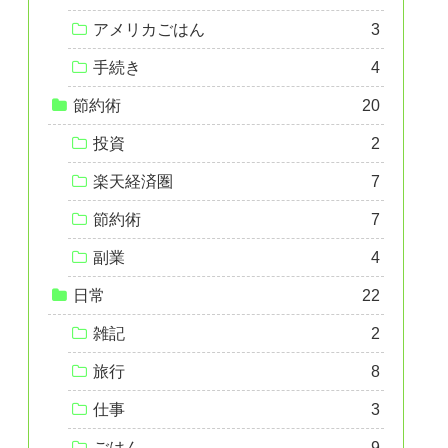
アメリカごはん
3
手続き
4
節約術
20
投資
2
楽天経済圏
7
節約術
7
副業
4
日常
22
雑記
2
旅行
8
仕事
3
ごはん
9