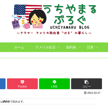
ホーム
アメリカ生活
節約術
日常
Pocket
LINE
コピー
2021.03.27
事は
約0分
で読めます。