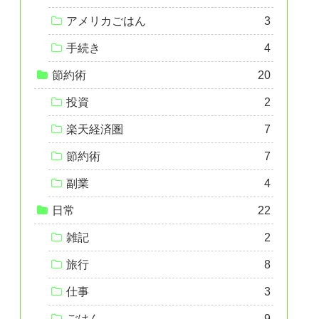
アメリカごはん
3
手続き
4
節約術
20
投資
2
楽天経済圏
7
節約術
7
副業
4
日常
22
雑記
2
旅行
8
仕事
3
ごはん
9