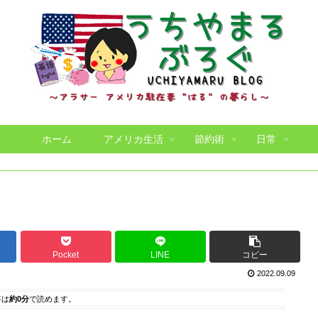
ホーム
アメリカ生活
節約術
日常
Pocket
LINE
コピー
2022.09.09
事は
約0分
で読めます。