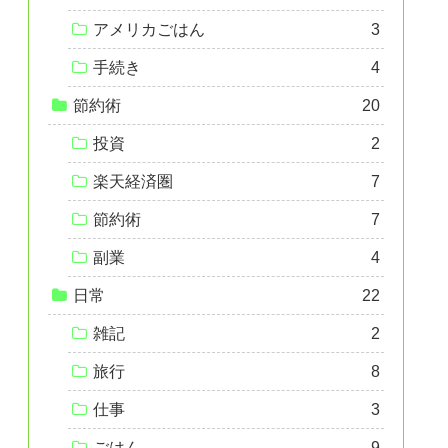
アメリカごはん
3
手続き
4
節約術
20
投資
2
楽天経済圏
7
節約術
7
副業
4
日常
22
雑記
2
旅行
8
仕事
3
ごはん
9