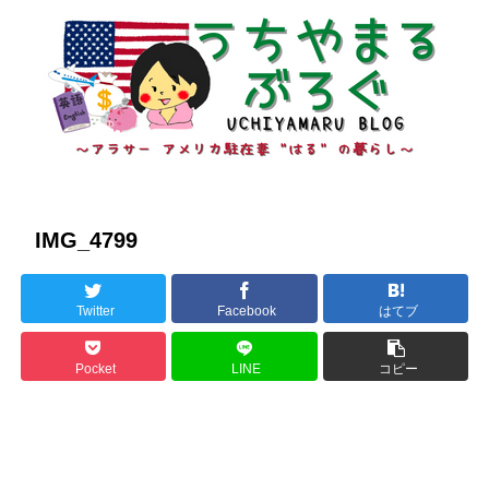
IMG_4799
Twitter
Facebook
はてブ
Pocket
LINE
コピー