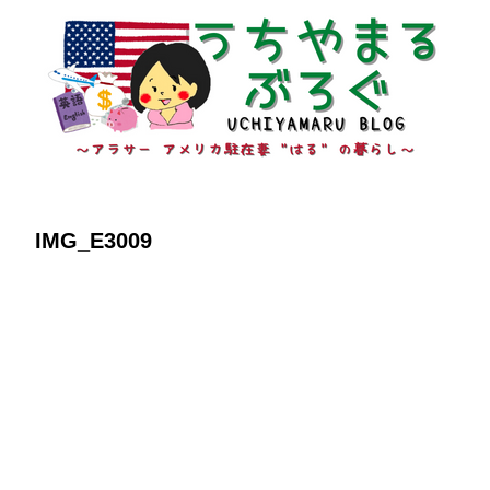
IMG_E3009