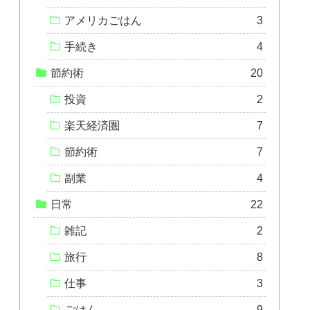
アメリカごはん
3
手続き
4
節約術
20
投資
2
楽天経済圏
7
節約術
7
副業
4
日常
22
雑記
2
旅行
8
仕事
3
ごはん
9