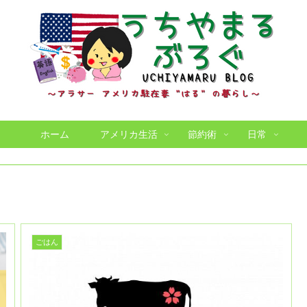
ホーム
アメリカ生活
節約術
日常
ごはん