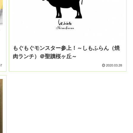
もぐもぐモンスター参上！～しもふらん（焼
肉ランチ）＠聖蹟桜ヶ丘～
07
2020.03.28