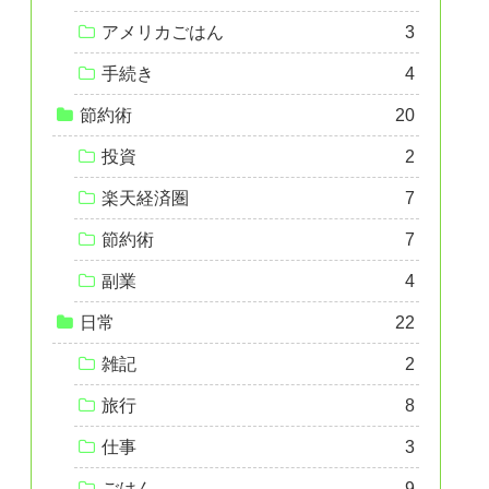
アメリカごはん
3
手続き
4
節約術
20
投資
2
楽天経済圏
7
節約術
7
副業
4
日常
22
雑記
2
旅行
8
仕事
3
ごはん
9