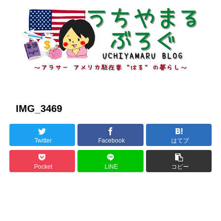
IMG_3469
Twitter
Facebook
はてブ
Pocket
LINE
コピー