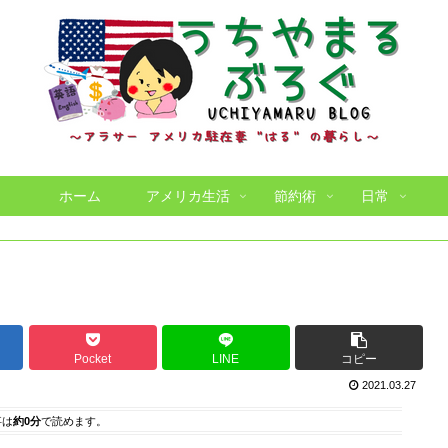
ホーム
アメリカ生活
節約術
日常
Pocket
LINE
コピー
2021.03.27
事は
約0分
で読めます。