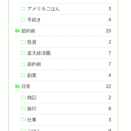
アメリカごはん
3
手続き
4
節約術
20
投資
2
楽天経済圏
7
節約術
7
副業
4
日常
22
雑記
2
旅行
8
仕事
3
ごはん
9