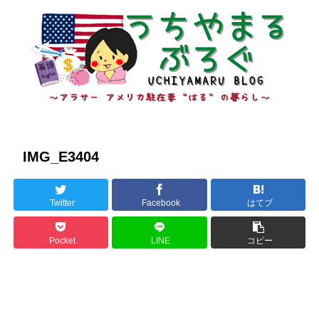
IMG_E3404
Twitter
Facebook
はてブ
Pocket
LINE
コピー