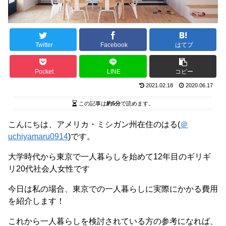
Twitter
Facebook
はてブ
Pocket
LINE
コピー
2021.02.18
2020.06.17
この記事は
約5分
で読めます。
こんにちは、アメリカ・ミシガン州在住のはる(
＠
uchiyamaru0914
)です。
大学時代から東京で一人暮らしを始めて12年目のギリギ
リ20代社会人女性です
今日は私の場合、東京での一人暮らしに実際にかかる費用
を紹介します！
これから一人暮らしを検討されている方の参考になれば、